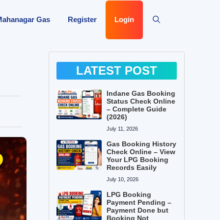
Mahanagar Gas
Register
Login
LATEST POST
Indane Gas Booking
Status Check Online
– Complete Guide
(2026)
July 11, 2026
Gas Booking History
Check Online – View
Your LPG Booking
Records Easily
July 10, 2026
LPG Booking
Payment Pending –
Payment Done but
Booking Not