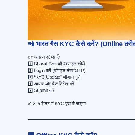
📲 भारत गैस KYC कैसे करें? (Online तरी
👉 आसान स्टेप्स 👇
1️⃣ Bharat Gas की वेबसाइट खोलें
2️⃣ Login करें (मोबाइल नंबर/OTP)
3️⃣ “KYC Update” ऑप्शन चुनें
4️⃣ आधार और बैंक डिटेल भरें
5️⃣ Submit करें
✔ 2–5 मिनट में KYC पूरा हो जाएगा