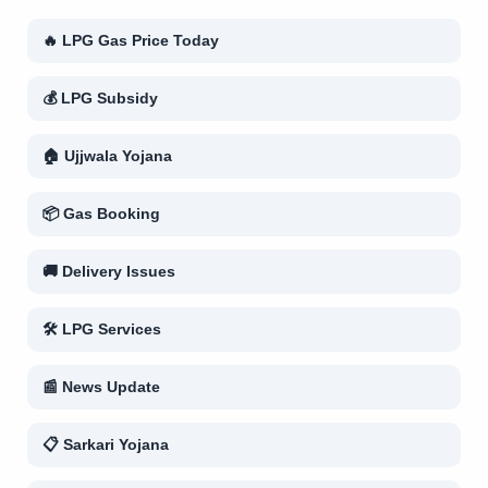
🔥 LPG Gas Price Today
💰 LPG Subsidy
🏠 Ujjwala Yojana
📦 Gas Booking
🚚 Delivery Issues
🛠 LPG Services
📰 News Update
📋 Sarkari Yojana