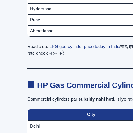
Hyderabad
Pune
Ahmedabad
Read also:
LPG gas cylinder price today in India
ता है, 
rate check ज़रूर करें।
🏢 HP Gas Commercial Cylind
Commercial cylinders par
subsidy nahi hoti
, isliye r
City
Delhi