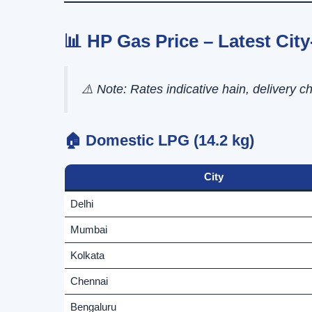
📊 HP Gas Price – Latest Cit
⚠️ Note: Rates indicative hain, delivery 
🏠 Domestic LPG (14.2 kg)
City
Delhi
Mumbai
Kolkata
Chennai
Bengaluru