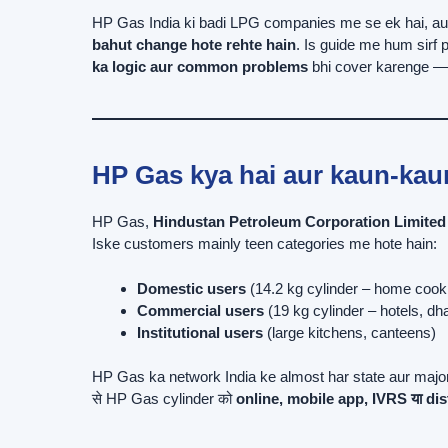
HP Gas India ki badi LPG companies me se ek hai, au
bahut change hote rehte hain
. Is guide me hum sirf p
ka logic aur common problems
bhi cover karenge — t
HP Gas kya hai aur kaun-kau
HP Gas,
Hindustan Petroleum Corporation Limite
Iske customers mainly teen categories me hote hain:
Domestic users
(14.2 kg cylinder – home cook
Commercial users
(19 kg cylinder – hotels, dh
Institutional users
(large kitchens, canteens)
HP Gas ka network India ke almost har state aur major cit
से HP Gas cylinder को
online, mobile app, IVRS या dis