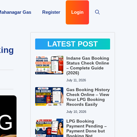
Mahanagar Gas
Register
Login
LATEST POST
king
Indane Gas Booking
Status Check Online
– Complete Guide
(2026)
July 11, 2026
Gas Booking History
Check Online – View
Your LPG Booking
Records Easily
July 10, 2026
LPG Booking
Payment Pending –
Payment Done but
Booking Not