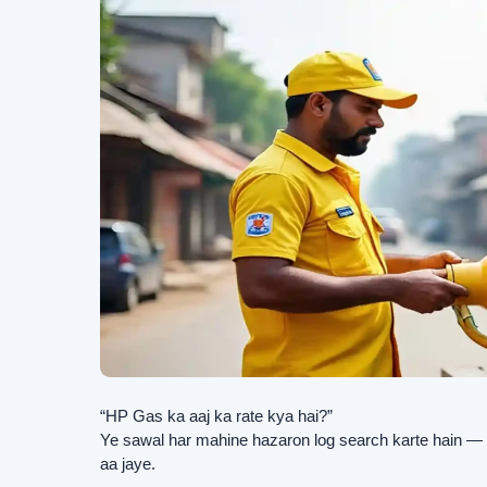
“HP Gas ka aaj ka rate kya hai?”
Ye sawal har mahine hazaron log search karte hain — kh
aa jaye.