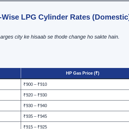
y-Wise LPG Cylinder Rates (Domestic
charges city ke hisaab se thode change ho sakte hain.
HP Gas Price (₹)
₹900 – ₹910
₹920 – ₹930
₹930 – ₹940
₹935 – ₹945
₹915 – ₹925