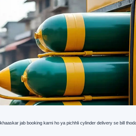
aaskar jab booking karni ho ya pichhli cylinder delivery se bill tho