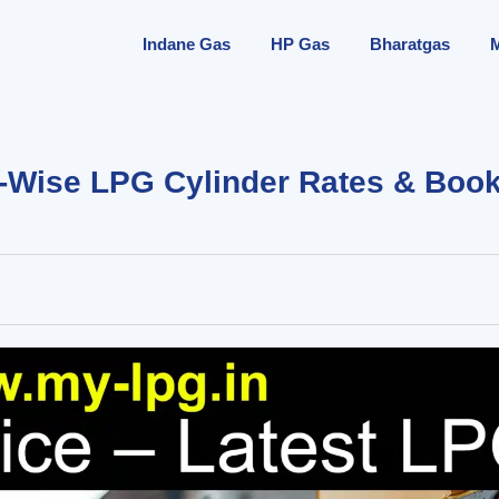
Indane Gas
HP Gas
Bharatgas
y-Wise LPG Cylinder Rates & Boo