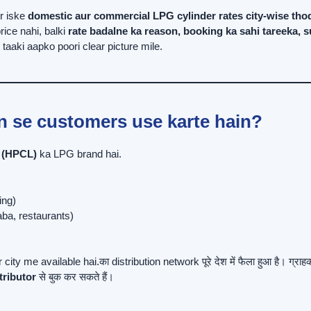
r iske
domestic aur commercial LPG cylinder rates city-wise tho
rice nahi, balki
rate badalne ka reason, booking ka sahi tareeka, 
aaki aapko poori clear picture mile.
n se customers use karte hain?
d (HPCL)
ka LPG brand hai.
ing)
aba, restaurants)
y me available hai.का distribution network पूरे देश में फैला हुआ है। ग्रा
tributor
से बुक कर सकते हैं।