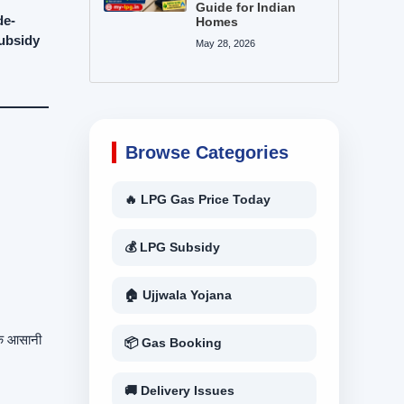
Guide for Indian
de-
Homes
subsidy
May 28, 2026
Browse Categories
🔥 LPG Gas Price Today
💰 LPG Subsidy
🏠 Ujjwala Yojana
हक आसानी
📦 Gas Booking
🚚 Delivery Issues