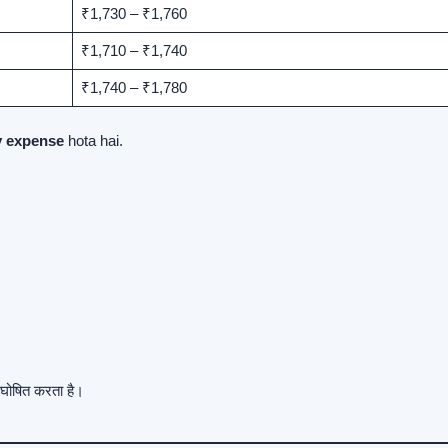
₹1,730 – ₹1,760
₹1,710 – ₹1,740
₹1,740 – ₹1,780
y expense
hota hai.
घोषित करता है।