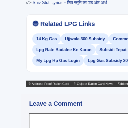
👉
Shiv Stuti Lyrics – शिव स्तुति का पाठ और अर्थ
🔵 Related LPG Links
14 Kg Gas
Ujjwala 300 Subsidy
Commerc
Lpg Rate Badalne Ke Karan
Subsidi Tepat
My Lpg Hp Gas Login
Lpg Gas Subsidy 20
Address Proof Ration Card
Gujarat Ration Card News
Ident
Leave a Comment
Comment