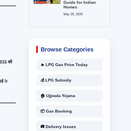
Guide for Indian
Homes
May 28, 2026
Browse Categories
015 की
🔥 LPG Gas Price Today
💰 LPG Subsidy
्ड
के
🏠 Ujjwala Yojana
📦 Gas Booking
🚚 Delivery Issues