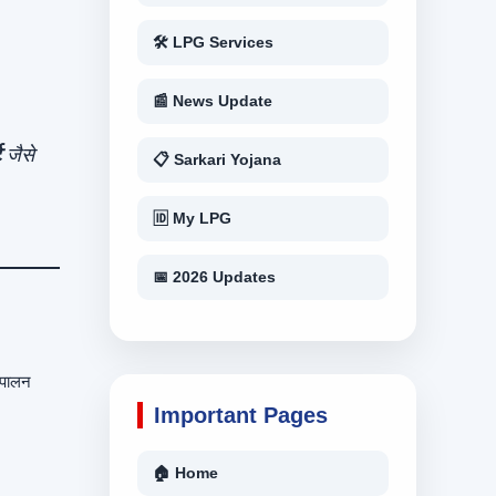
🛠 LPG Services
📰 News Update
ट
जैसे
📋 Sarkari Yojana
🆔 My LPG
📅 2026 Updates
 पालन
Important Pages
🏠 Home