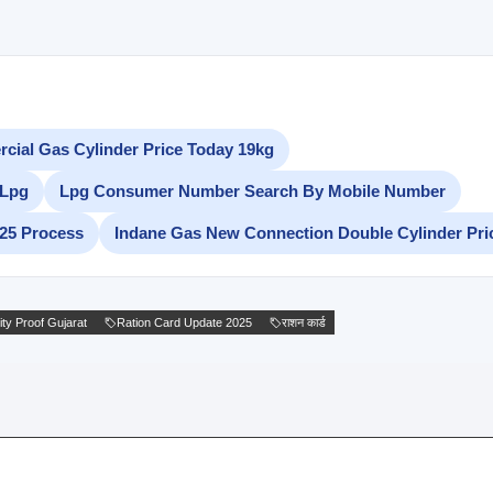
ial Gas Cylinder Price Today 19kg
 Lpg
Lpg Consumer Number Search By Mobile Number
25 Process
Indane Gas New Connection Double Cylinder Pri
ity Proof Gujarat
Ration Card Update 2025
राशन कार्ड